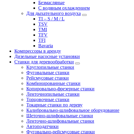
Безмасляные
С водяным охлаждением
Для дыхательного воздуха
TI – S / M / L
TSV
TMI
TFV
TFI
Bavaria
Компрессоры в аренду
Дизельные насосные установки
Станки для деревообработки
Круглопильные станки
Фуговальные станки
Рейсмусовые станки
Комбинированные станки
Копировально-фрезерные станки
Ленточнопильные станки
Торцовочные станки
Токарные станки по дереву
Калибровально-шлифовальное оборудование
Щеточно-шлифовальные станки
Ленточно-шлифовальные станки
Автоподатчики
Фуговально-рейсмусовые станки