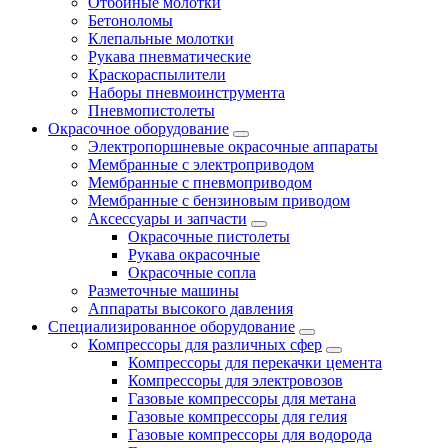
Отбойные молотки
Бетоноломы
Клепальные молотки
Рукава пневматические
Краскораспылители
Наборы пневмоинструмента
Пневмопистолеты
Окрасочное оборудование
Электропоршневые окрасочные аппараты
Мембранные с электроприводом
Мембранные с пневмоприводом
Мембранные с бензиновым приводом
Аксессуары и запчасти
Окрасочные пистолеты
Рукава окрасочные
Окрасочные сопла
Разметочные машины
Аппараты высокого давления
Специализированное оборудование
Компрессоры для различных сфер
Компрессоры для перекачки цемента
Компрессоры для электровозов
Газовые компрессоры для метана
Газовые компрессоры для гелия
Газовые компрессоры для водорода