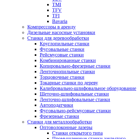
TMI
TFV
TFI
Bavaria
Компрессоры в аренду
Дизельные насосные установки
Станки для деревообработки
Круглопильные станки
Фуговальные станки
Рейсмусовые станки
Комбинированные станки
Копировально-фрезерные станки
Ленточнопильные станки
Торцовочные станки
Токарные станки по дереву
Калибровально-шлифовальное оборудование
Щеточно-шлифовальные станки
Ленточно-шлифовальные станки
Автоподатчики
Фуговально-рейсмусовые станки
Фрезерные станки
Станки для металлообработки
Оптоволоконные лазеры
Станки открытого типа
Промышленные станки закрытого