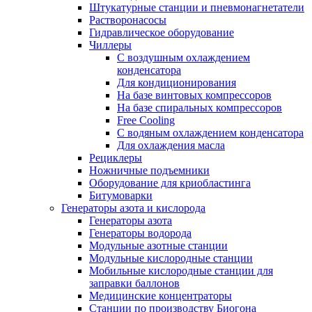
Штукатурные станции и пневмонагнетатели
Растворонасосы
Гидравлическое оборудование
Чиллеры
С воздушным охлаждением
конденсатора
Для кондиционирования
На базе винтовых компрессоров
На базе спиральных компрессоров
Free Cooling
С водяным охлаждением конденсатора
Для охлаждения масла
Рециклеры
Ножничные подъемники
Оборудование для криобластинга
Битумоварки
Генераторы азота и кислорода
Генераторы азота
Генераторы водорода
Модульные азотные станции
Модульные кислородные станции
Мобильные кислородные станции для
заправки баллонов
Медицинские концентраторы
Станции по производству Биогона