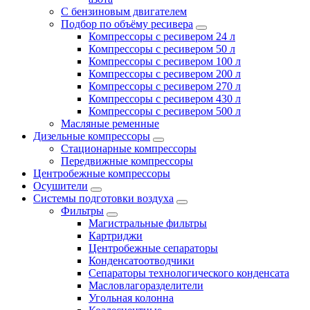
С бензиновым двигателем
Подбор по объёму ресивера
Компрессоры с ресивером 24 л
Компрессоры с ресивером 50 л
Компрессоры с ресивером 100 л
Компрессоры с ресивером 200 л
Компрессоры с ресивером 270 л
Компрессоры с ресивером 430 л
Компрессоры с ресивером 500 л
Масляные ременные
Дизельные компрессоры
Стационарные компрессоры
Передвижные компрессоры
Центробежные компрессоры
Осушители
Системы подготовки воздуха
Фильтры
Магистральные фильтры
Картриджи
Центробежные сепараторы
Конденсатоотводчики
Сепараторы технологического конденсата
Масловлагоразделители
Угольная колонна