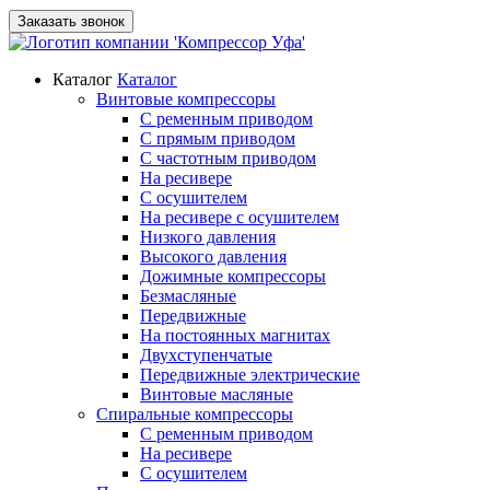
Заказать звонок
Каталог
Каталог
Винтовые компрессоры
С ременным приводом
С прямым приводом
С частотным приводом
На ресивере
С осушителем
На ресивере с осушителем
Низкого давления
Высокого давления
Дожимные компрессоры
Безмасляные
Передвижные
На постоянных магнитах
Двухступенчатые
Передвижные электрические
Винтовые масляные
Спиральные компрессоры
С ременным приводом
На ресивере
С осушителем