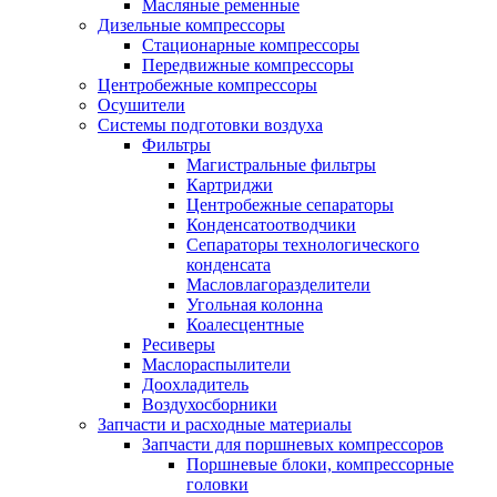
Масляные ременные
Дизельные компрессоры
Стационарные компрессоры
Передвижные компрессоры
Центробежные компрессоры
Осушители
Системы подготовки воздуха
Фильтры
Магистральные фильтры
Картриджи
Центробежные сепараторы
Конденсатоотводчики
Сепараторы технологического
конденсата
Масловлагоразделители
Угольная колонна
Коалесцентные
Ресиверы
Маслораспылители
Доохладитель
Воздухосборники
Запчасти и расходные материалы
Запчасти для поршневых компрессоров
Поршневые блоки, компрессорные
головки