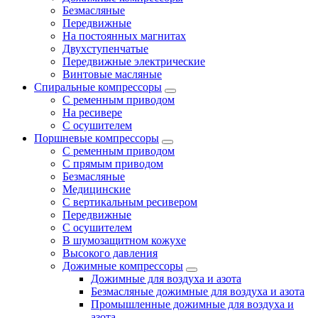
Безмасляные
Передвижные
На постоянных магнитах
Двухступенчатые
Передвижные электрические
Винтовые масляные
Спиральные компрессоры
С ременным приводом
На ресивере
С осушителем
Поршневые компрессоры
С ременным приводом
С прямым приводом
Безмасляные
Медицинские
С вертикальным ресивером
Передвижные
С осушителем
В шумозащитном кожухе
Высокого давления
Дожимные компрессоры
Дожимные для воздуха и азота
Безмасляные дожимные для воздуха и азота
Промышленные дожимные для воздуха и
азота