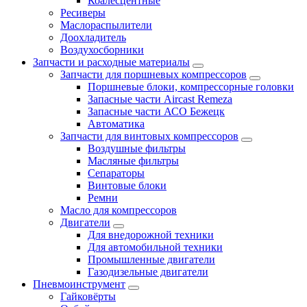
Коалесцентные
Ресиверы
Маслораспылители
Доохладитель
Воздухосборники
Запчасти и расходные материалы
Запчасти для поршневых компрессоров
Поршневые блоки, компрессорные головки
Запасные части Aircast Remeza
Запасные части АСО Бежецк
Автоматика
Запчасти для винтовых компрессоров
Воздушные фильтры
Масляные фильтры
Сепараторы
Винтовые блоки
Ремни
Масло для компрессоров
Двигатели
Для внедорожной техники
Для автомобильной техники
Промышленные двигатели
Газодизельные двигатели
Пневмоинструмент
Гайковёрты