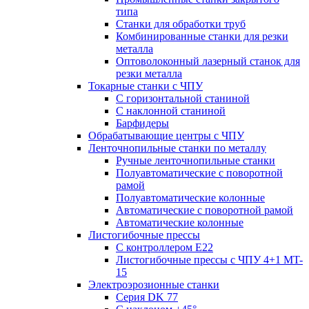
типа
Станки для обработки труб
Комбинированные станки для резки
металла
Оптоволоконный лазерный станок для
резки металла
Токарные станки с ЧПУ
С горизонтальной станиной
С наклонной станиной
Барфидеры
Обрабатывающие центры с ЧПУ
Ленточнопильные станки по металлу
Ручные ленточнопильные станки
Полуавтоматические с поворотной
рамой
Полуавтоматические колонные
Автоматические с поворотной рамой
Автоматические колонные
Листогибочные прессы
С контроллером E22
Листогибочные прессы с ЧПУ 4+1 MT-
15
Электроэрозионные станки
Серия DK 77