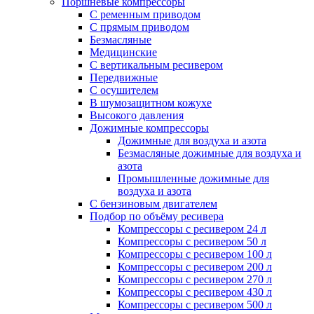
Поршневые компрессоры
С ременным приводом
С прямым приводом
Безмасляные
Медицинские
С вертикальным ресивером
Передвижные
С осушителем
В шумозащитном кожухе
Высокого давления
Дожимные компрессоры
Дожимные для воздуха и азота
Безмасляные дожимные для воздуха и
азота
Промышленные дожимные для
воздуха и азота
С бензиновым двигателем
Подбор по объёму ресивера
Компрессоры с ресивером 24 л
Компрессоры с ресивером 50 л
Компрессоры с ресивером 100 л
Компрессоры с ресивером 200 л
Компрессоры с ресивером 270 л
Компрессоры с ресивером 430 л
Компрессоры с ресивером 500 л