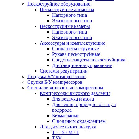
Пескоструйное оборудование
Пескоструйные аппараты
Напорного типа
Эжекторного типа
Пескоструйные камеры
Напорного типа
Эжекторного типа
Аксессуары и комплектующие
Сопла пескоструйные
Рукава пескоструйные
Средства защиты пескоструйщика
Дистанционное управление
Системы рекуперации
Продажа Б/У компрессоров
Скупка Б/У компрессоров
Специализированные компрессоры
Компрессоры высокого давления
Для воздуха и азота
Для гелия, природного газа, и
водорода
Безмасляные
С водяным охлаждением
Для дыхательного воздуха
TI – S / M / L
TSV