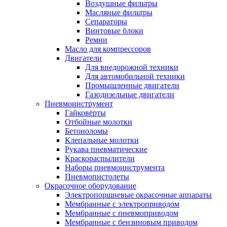
Воздушные фильтры
Масляные фильтры
Сепараторы
Винтовые блоки
Ремни
Масло для компрессоров
Двигатели
Для внедорожной техники
Для автомобильной техники
Промышленные двигатели
Газодизельные двигатели
Пневмоинструмент
Гайковёрты
Отбойные молотки
Бетоноломы
Клепальные молотки
Рукава пневматические
Краскораспылители
Наборы пневмоинструмента
Пневмопистолеты
Окрасочное оборудование
Электропоршневые окрасочные аппараты
Мембранные с электроприводом
Мембранные с пневмоприводом
Мембранные с бензиновым приводом