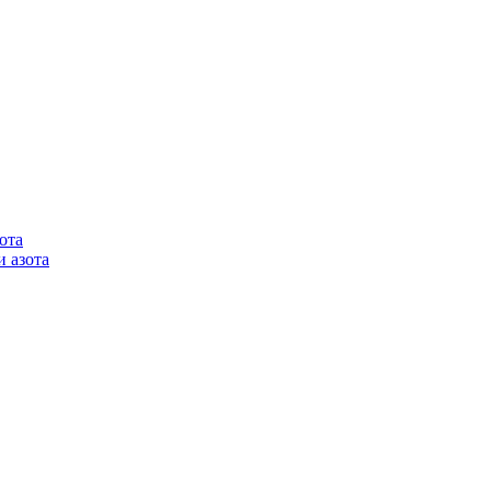
ота
 азота