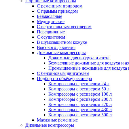
Поршневые компрессоры
С ременным приводом
С прямым приводом
Безмасляные
Медицинские
С вертикальным ресивером
Передвижные
С осушителем
В шумозащитном кожухе
Высокого давления
Дожимные компрессоры
Дожимные для воздуха и азота
Безмасляные дожимные для воздуха и аз
Промышленные дожимные для воздуха и
С бензиновым двигателем
Подбор по объёму ресивера
Компрессоры с ресивером 24 л
Компрессоры с ресивером 50 л
Компрессоры с ресивером 100 л
Компрессоры с ресивером 200 л
Компрессоры с ресивером 270 л
Компрессоры с ресивером 430 л
Компрессоры с ресивером 500 л
Масляные ременные
Дизельные компрессоры