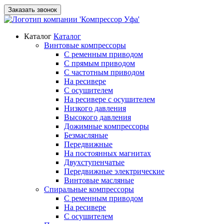
Заказать звонок
Каталог
Каталог
Винтовые компрессоры
С ременным приводом
С прямым приводом
С частотным приводом
На ресивере
С осушителем
На ресивере с осушителем
Низкого давления
Высокого давления
Дожимные компрессоры
Безмасляные
Передвижные
На постоянных магнитах
Двухступенчатые
Передвижные электрические
Винтовые масляные
Спиральные компрессоры
С ременным приводом
На ресивере
С осушителем