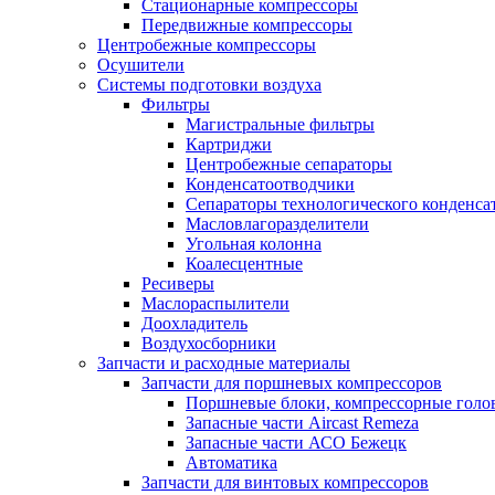
Стационарные компрессоры
Передвижные компрессоры
Центробежные компрессоры
Осушители
Системы подготовки воздуха
Фильтры
Магистральные фильтры
Картриджи
Центробежные сепараторы
Конденсатоотводчики
Сепараторы технологического конденса
Масловлагоразделители
Угольная колонна
Коалесцентные
Ресиверы
Маслораспылители
Доохладитель
Воздухосборники
Запчасти и расходные материалы
Запчасти для поршневых компрессоров
Поршневые блоки, компрессорные голо
Запасные части Aircast Remeza
Запасные части АСО Бежецк
Автоматика
Запчасти для винтовых компрессоров