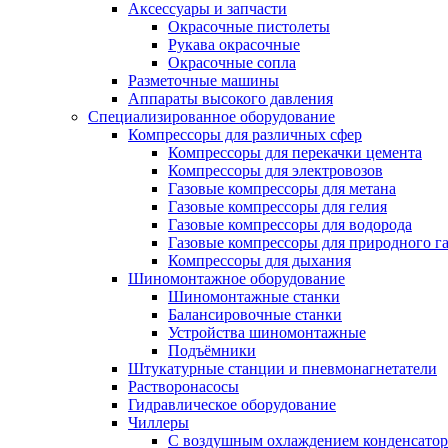
Аксессуары и запчасти
Окрасочные пистолеты
Рукава окрасочные
Окрасочные сопла
Разметочные машины
Аппараты высокого давления
Специализированное оборудование
Компрессоры для различных сфер
Компрессоры для перекачки цемента
Компрессоры для электровозов
Газовые компрессоры для метана
Газовые компрессоры для гелия
Газовые компрессоры для водорода
Газовые компрессоры для природного га
Компрессоры для дыхания
Шиномонтажное оборудование
Шиномонтажные станки
Балансировочные станки
Устройства шиномонтажные
Подъёмники
Штукатурные станции и пневмонагнетатели
Растворонасосы
Гидравлическое оборудование
Чиллеры
С воздушным охлаждением конденсатор