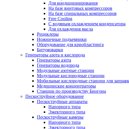
Для кондиционирования
На базе винтовых компрессоров
На базе спиральных компрессоров
Free Cooling
С водяным охлаждением конденсатора
Для охлаждения масла
Рециклеры
Ножничные подъемники
Оборудование для криобластинга
Битумоварки
Генераторы азота и кислорода
Генераторы азота
Генераторы водорода
Модульные азотные станции
Модульные кислородные станции
Мобильные кислородные станции для заправк
Медицинские концентраторы
Станции по производству Биогона
Пескоструйное оборудование
Пескоструйные аппараты
Напорного типа
Эжекторного типа
Пескоструйные камеры
Напорного типа
Эжекторного типа