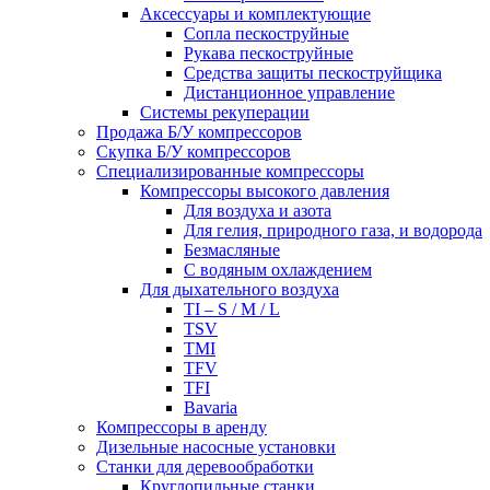
Аксессуары и комплектующие
Сопла пескоструйные
Рукава пескоструйные
Средства защиты пескоструйщика
Дистанционное управление
Системы рекуперации
Продажа Б/У компрессоров
Скупка Б/У компрессоров
Специализированные компрессоры
Компрессоры высокого давления
Для воздуха и азота
Для гелия, природного газа, и водорода
Безмасляные
С водяным охлаждением
Для дыхательного воздуха
TI – S / M / L
TSV
TMI
TFV
TFI
Bavaria
Компрессоры в аренду
Дизельные насосные установки
Станки для деревообработки
Круглопильные станки