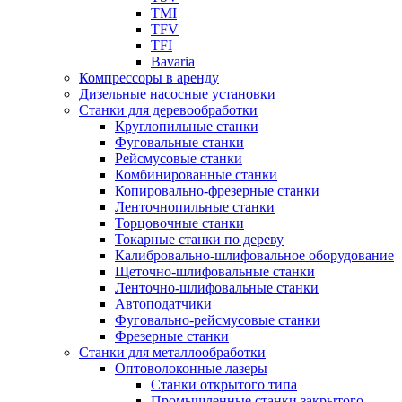
TMI
TFV
TFI
Bavaria
Компрессоры в аренду
Дизельные насосные установки
Станки для деревообработки
Круглопильные станки
Фуговальные станки
Рейсмусовые станки
Комбинированные станки
Копировально-фрезерные станки
Ленточнопильные станки
Торцовочные станки
Токарные станки по дереву
Калибровально-шлифовальное оборудование
Щеточно-шлифовальные станки
Ленточно-шлифовальные станки
Автоподатчики
Фуговально-рейсмусовые станки
Фрезерные станки
Станки для металлообработки
Оптоволоконные лазеры
Станки открытого типа
Промышленные станки закрытого