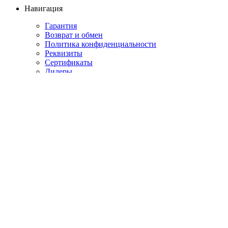
Навигация
Гарантия
Возврат и обмен
Политика конфиденциальности
Реквизиты
Сертификаты
Дилеры
Сервис
Лизинг
Наша команда
Новости
Статьи
Оплата
Свяжитесь с нами
г. Уфа
ул. Деповская площадь, 20Б
air@averstehno.com
Для заказов