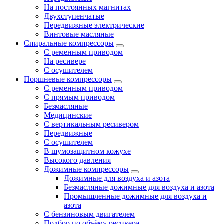
На постоянных магнитах
Двухступенчатые
Передвижные электрические
Винтовые масляные
Спиральные компрессоры
С ременным приводом
На ресивере
С осушителем
Поршневые компрессоры
С ременным приводом
С прямым приводом
Безмасляные
Медицинские
С вертикальным ресивером
Передвижные
С осушителем
В шумозащитном кожухе
Высокого давления
Дожимные компрессоры
Дожимные для воздуха и азота
Безмасляные дожимные для воздуха и азота
Промышленные дожимные для воздуха и
азота
С бензиновым двигателем
Подбор по объёму ресивера