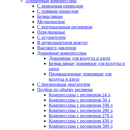
Поршневые компрессоры
С ременным приводом
С прямым приводом
Безмасляные
Медицинские
С вертикальным ресивером
Передвижные
С осушителем
В шумозащитном кожухе
Высокого давления
Дожимные компрессоры
Дожимные для воздуха и азота
Безмасляные дожимные для воздуха и
азота
Промышленные дожимные для
воздуха и азота
С бензиновым двигателем
Подбор по объёму ресивера
Компрессоры с ресивером 24 л
Компрессоры с ресивером 50 л
Компрессоры с ресивером 100 л
Компрессоры с ресивером 200 л
Компрессоры с ресивером 270 л
Компрессоры с ресивером 430 л
Компрессоры с ресивером 500 л