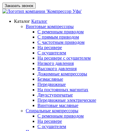
Заказать звонок
Каталог
Каталог
Винтовые компрессоры
С ременным приводом
С прямым приводом
С частотным приводом
На ресивере
С осушителем
На ресивере с осушителем
Низкого давления
Высокого давления
Дожимные компрессоры
Безмасляные
Передвижные
На постоянных магнитах
Двухступенчатые
Передвижные электрические
Винтовые масляные
Спиральные компрессоры
С ременным приводом
На ресивере
С осушителем