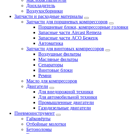
Маслораспылители
Доохладитель
Воздухосборники
Запчасти и расходные материалы
Запчасти для поршневых компрессоров
Поршневые блоки, компрессорные головки
Запасные части Aircast Remeza
Запасные части АСО Бежецк
Автоматика
Запчасти для винтовых компрессоров
Воздушные фильтры
Масляные фильтры
Сепараторы
Винтовые блоки
Ремни
Масло для компрессоров
Двигатели
Для внедорожной техники
Для автомобильной техники
Промышленные двигатели
Газодизельные двигатели
Пневмоинструмент
Гайковёрты
Отбойные молотки
Бетоноломы