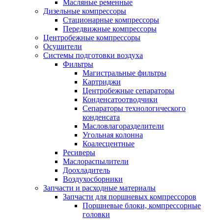
Масляные ременные
Дизельные компрессоры
Стационарные компрессоры
Передвижные компрессоры
Центробежные компрессоры
Осушители
Системы подготовки воздуха
Фильтры
Магистральные фильтры
Картриджи
Центробежные сепараторы
Конденсатоотводчики
Сепараторы технологического
конденсата
Масловлагоразделители
Угольная колонна
Коалесцентные
Ресиверы
Маслораспылители
Доохладитель
Воздухосборники
Запчасти и расходные материалы
Запчасти для поршневых компрессоров
Поршневые блоки, компрессорные
головки