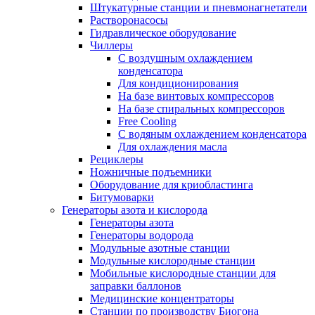
Штукатурные станции и пневмонагнетатели
Растворонасосы
Гидравлическое оборудование
Чиллеры
С воздушным охлаждением
конденсатора
Для кондиционирования
На базе винтовых компрессоров
На базе спиральных компрессоров
Free Cooling
С водяным охлаждением конденсатора
Для охлаждения масла
Рециклеры
Ножничные подъемники
Оборудование для криобластинга
Битумоварки
Генераторы азота и кислорода
Генераторы азота
Генераторы водорода
Модульные азотные станции
Модульные кислородные станции
Мобильные кислородные станции для
заправки баллонов
Медицинские концентраторы
Станции по производству Биогона