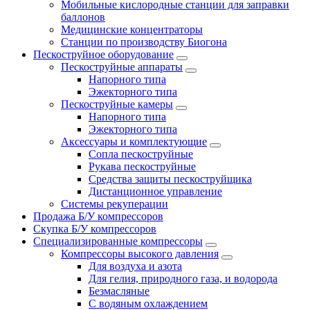
Мобильные кислородные станции для заправки
баллонов
Медицинские концентраторы
Станции по производству Биогона
Пескоструйное оборудование
Пескоструйные аппараты
Напорного типа
Эжекторного типа
Пескоструйные камеры
Напорного типа
Эжекторного типа
Аксессуары и комплектующие
Сопла пескоструйные
Рукава пескоструйные
Средства защиты пескоструйщика
Дистанционное управление
Системы рекуперации
Продажа Б/У компрессоров
Скупка Б/У компрессоров
Специализированные компрессоры
Компрессоры высокого давления
Для воздуха и азота
Для гелия, природного газа, и водорода
Безмасляные
С водяным охлаждением