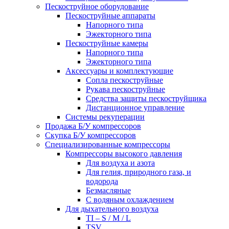
Пескоструйное оборудование
Пескоструйные аппараты
Напорного типа
Эжекторного типа
Пескоструйные камеры
Напорного типа
Эжекторного типа
Аксессуары и комплектующие
Сопла пескоструйные
Рукава пескоструйные
Средства защиты пескоструйщика
Дистанционное управление
Системы рекуперации
Продажа Б/У компрессоров
Скупка Б/У компрессоров
Специализированные компрессоры
Компрессоры высокого давления
Для воздуха и азота
Для гелия, природного газа, и
водорода
Безмасляные
С водяным охлаждением
Для дыхательного воздуха
TI – S / M / L
TSV