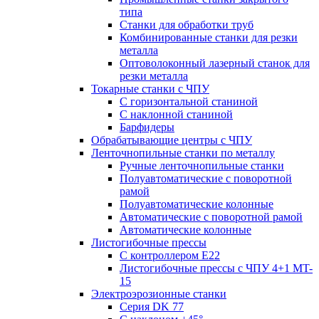
типа
Станки для обработки труб
Комбинированные станки для резки
металла
Оптоволоконный лазерный станок для
резки металла
Токарные станки с ЧПУ
С горизонтальной станиной
С наклонной станиной
Барфидеры
Обрабатывающие центры с ЧПУ
Ленточнопильные станки по металлу
Ручные ленточнопильные станки
Полуавтоматические с поворотной
рамой
Полуавтоматические колонные
Автоматические с поворотной рамой
Автоматические колонные
Листогибочные прессы
С контроллером E22
Листогибочные прессы с ЧПУ 4+1 MT-
15
Электроэрозионные станки
Серия DK 77