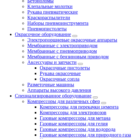
Бетоноломы
Клепальные молотки
Рукава пневматические
Краскораспылители
Наборы пневмоинструмента
Пневмопистолеты
Окрасочное оборудование
Электропоршневые окрасочные аппараты
Мембранные с электроприводом
Мембранные с пневмоприводом
Мембранные с бензиновым приводом
Аксессуары и запчасти
Окрасочные пистолеты
Рукава окрасочные
Окрасочные сопла
Разметочные машины
Аппараты высокого давления
Специализированное оборудование
Компрессоры для различных сфер
Компрессоры для перекачки цемента
Компрессоры для электровозов
Газовые компрессоры для метана
Газовые компрессоры для гелия
Газовые компрессоры для водорода
Газовые компрессоры для природного газа