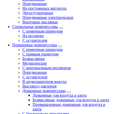
Передвижные
На постоянных магнитах
Двухступенчатые
Передвижные электрические
Винтовые масляные
Спиральные компрессоры
С ременным приводом
На ресивере
С осушителем
Поршневые компрессоры
С ременным приводом
С прямым приводом
Безмасляные
Медицинские
С вертикальным ресивером
Передвижные
С осушителем
В шумозащитном кожухе
Высокого давления
Дожимные компрессоры
Дожимные для воздуха и азота
Безмасляные дожимные для воздуха и азота
Промышленные дожимные для воздуха и
азота
С бензиновым двигателем