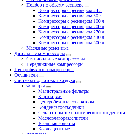
Подбор по объёму ресивера
Компрессоры с ресивером 24 л
Компрессоры с ресивером 50 л
Компрессоры с ресивером 100 л
Компрессоры с ресивером 200 л
Компрессоры с ресивером 270 л
Компрессоры с ресивером 430 л
Компрессоры с ресивером 500 л
Масляные ременные
Дизельные компрессоры
Стационарные компрессоры
Передвижные компрессоры
Центробежные компрессоры
Осушители
Системы подготовки воздуха
Фильтры
Магистральные фильтры
Картриджи
Центробежные сепараторы
Конденсатоотводчики
Сепараторы технологического конденсата
Масловлагоразделители
Угольная колонна
Коалесцентные