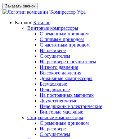
Заказать звонок
Каталог
Каталог
Винтовые компрессоры
С ременным приводом
С прямым приводом
С частотным приводом
На ресивере
С осушителем
На ресивере с осушителем
Низкого давления
Высокого давления
Дожимные компрессоры
Безмасляные
Передвижные
На постоянных магнитах
Двухступенчатые
Передвижные электрические
Винтовые масляные
Спиральные компрессоры
С ременным приводом
На ресивере
С осушителем