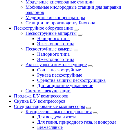
Модульные кислородные станции
Мобильные кислородные станции для заправки
баллонов
Медицинские концентраторы
Станции по производству Биогона
Пескоструйное оборудование
Пескоструйные аппараты
Напорного типа
Эжекторного типа
Пескоструйные камеры
Напорного типа
Эжекторного типа
Аксессуары и комплектующие
Сопла пескоструйные
Рукава пескоструйные
Средства защиты пескоструйщика
Дистанционное управление
Системы рекуперации
Продажа Б/У компрессоров
Скупка Б/У компрессоров
Специализированные компрессоры
Компрессоры высокого давления
Для воздуха и азота
Для гелия, природного газа, и водорода
Безмасляные