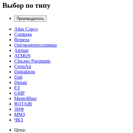
Выбор по типу
Производитель
Atlas Copco
Comprag
Remeza
Орёлкомпрессормаш
Airman
ATMOS
Chicago Pneumatic
CrossAir
Dalgakiran
Dali
Denair
ET
GMP
MasterBlast
ROTAIR
ЗИФ
ММЗ
ЧКЗ
Цена: