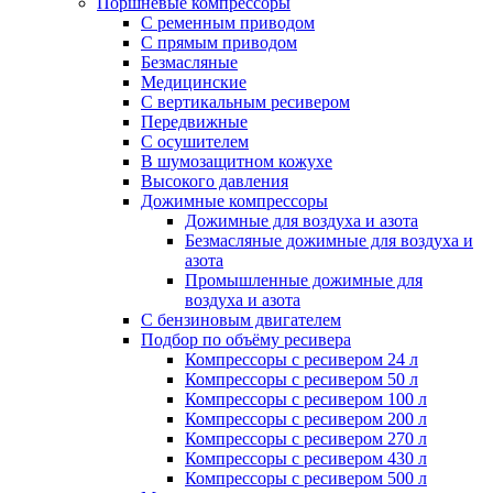
Поршневые компрессоры
С ременным приводом
С прямым приводом
Безмасляные
Медицинские
С вертикальным ресивером
Передвижные
С осушителем
В шумозащитном кожухе
Высокого давления
Дожимные компрессоры
Дожимные для воздуха и азота
Безмасляные дожимные для воздуха и
азота
Промышленные дожимные для
воздуха и азота
С бензиновым двигателем
Подбор по объёму ресивера
Компрессоры с ресивером 24 л
Компрессоры с ресивером 50 л
Компрессоры с ресивером 100 л
Компрессоры с ресивером 200 л
Компрессоры с ресивером 270 л
Компрессоры с ресивером 430 л
Компрессоры с ресивером 500 л