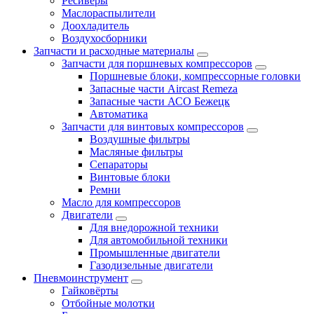
Ресиверы
Маслораспылители
Доохладитель
Воздухосборники
Запчасти и расходные материалы
Запчасти для поршневых компрессоров
Поршневые блоки, компрессорные головки
Запасные части Aircast Remeza
Запасные части АСО Бежецк
Автоматика
Запчасти для винтовых компрессоров
Воздушные фильтры
Масляные фильтры
Сепараторы
Винтовые блоки
Ремни
Масло для компрессоров
Двигатели
Для внедорожной техники
Для автомобильной техники
Промышленные двигатели
Газодизельные двигатели
Пневмоинструмент
Гайковёрты
Отбойные молотки