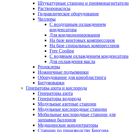
Штукатурные станции и пневмонагнетатели
Растворонасосы
Гидравлическое оборудование
Чиллеры
С воздушным охлаждением
конденсатора
Для кондиционирования
На базе винтовых компрессоров
На базе спиральных компрессоров
Free Cooling
С водяным охлаждением конденсатора
Для охлаждения масла
Рециклеры
Ножничные подъемники
Оборудование для криобластинга
Битумоварки
Генераторы азота и кислорода
Генераторы азота
Генераторы водорода
Модульные азотные станции
Модульные кислородные станции
Мобильные кислородные станции для
заправки баллонов
Медицинские концентраторы
Станции по производству Биогона