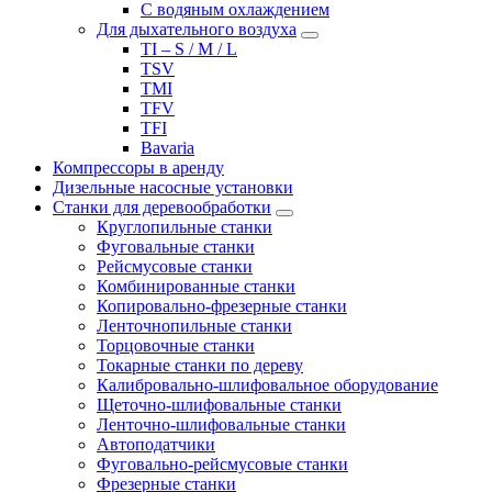
С водяным охлаждением
Для дыхательного воздуха
TI – S / M / L
TSV
TMI
TFV
TFI
Bavaria
Компрессоры в аренду
Дизельные насосные установки
Станки для деревообработки
Круглопильные станки
Фуговальные станки
Рейсмусовые станки
Комбинированные станки
Копировально-фрезерные станки
Ленточнопильные станки
Торцовочные станки
Токарные станки по дереву
Калибровально-шлифовальное оборудование
Щеточно-шлифовальные станки
Ленточно-шлифовальные станки
Автоподатчики
Фуговально-рейсмусовые станки
Фрезерные станки