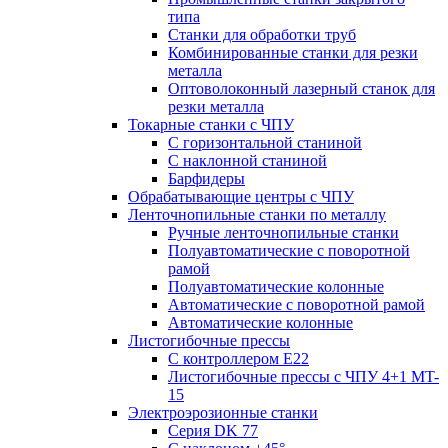
типа
Станки для обработки труб
Комбинированные станки для резки
металла
Оптоволоконный лазерный станок для
резки металла
Токарные станки с ЧПУ
С горизонтальной станиной
С наклонной станиной
Барфидеры
Обрабатывающие центры с ЧПУ
Ленточнопильные станки по металлу
Ручные ленточнопильные станки
Полуавтоматические с поворотной
рамой
Полуавтоматические колонные
Автоматические с поворотной рамой
Автоматические колонные
Листогибочные прессы
С контроллером E22
Листогибочные прессы с ЧПУ 4+1 MT-
15
Электроэрозионные станки
Серия DK 77