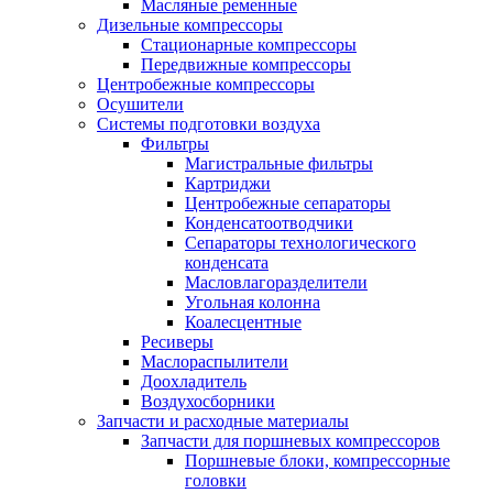
Масляные ременные
Дизельные компрессоры
Стационарные компрессоры
Передвижные компрессоры
Центробежные компрессоры
Осушители
Системы подготовки воздуха
Фильтры
Магистральные фильтры
Картриджи
Центробежные сепараторы
Конденсатоотводчики
Сепараторы технологического
конденсата
Масловлагоразделители
Угольная колонна
Коалесцентные
Ресиверы
Маслораспылители
Доохладитель
Воздухосборники
Запчасти и расходные материалы
Запчасти для поршневых компрессоров
Поршневые блоки, компрессорные
головки