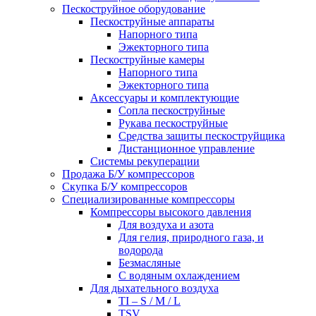
Пескоструйное оборудование
Пескоструйные аппараты
Напорного типа
Эжекторного типа
Пескоструйные камеры
Напорного типа
Эжекторного типа
Аксессуары и комплектующие
Сопла пескоструйные
Рукава пескоструйные
Средства защиты пескоструйщика
Дистанционное управление
Системы рекуперации
Продажа Б/У компрессоров
Скупка Б/У компрессоров
Специализированные компрессоры
Компрессоры высокого давления
Для воздуха и азота
Для гелия, природного газа, и
водорода
Безмасляные
С водяным охлаждением
Для дыхательного воздуха
TI – S / M / L
TSV