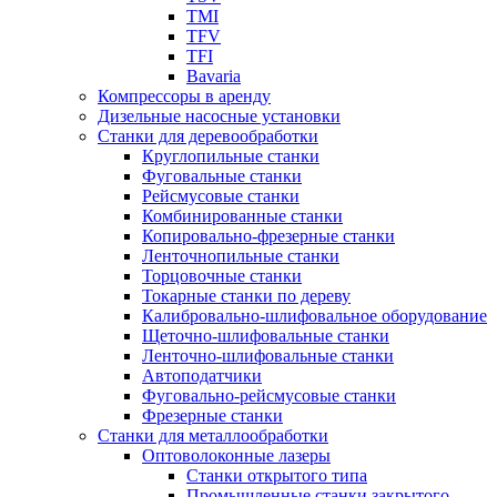
TMI
TFV
TFI
Bavaria
Компрессоры в аренду
Дизельные насосные установки
Станки для деревообработки
Круглопильные станки
Фуговальные станки
Рейсмусовые станки
Комбинированные станки
Копировально-фрезерные станки
Ленточнопильные станки
Торцовочные станки
Токарные станки по дереву
Калибровально-шлифовальное оборудование
Щеточно-шлифовальные станки
Ленточно-шлифовальные станки
Автоподатчики
Фуговально-рейсмусовые станки
Фрезерные станки
Станки для металлообработки
Оптоволоконные лазеры
Станки открытого типа
Промышленные станки закрытого