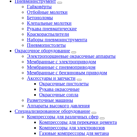
Пневмоинструмент
Гайковёрты
Отбойные молотки
Бетоноломы
Клепальные молотки
Рукава пневматические
Краскораспылители
Наборы пневмоинструмента
Пневмопистолеты
Окрасочное оборудование
Электропоршневые окрасочные аппараты
Мембранные с электроприводом
Мембранные с пневмоприводом
Мембранные с бензиновым приводом
Аксессуары и запчасти
Окрасочные пистолеты
Рукава окрасочные
Окрасочные сопла
Разметочные машины
Аппараты высокого давления
Специализированное оборудование
Компрессоры для различных сфер
Компрессоры для перекачки цемента
Компрессоры для электровозов
Газовые компрессоры для метана