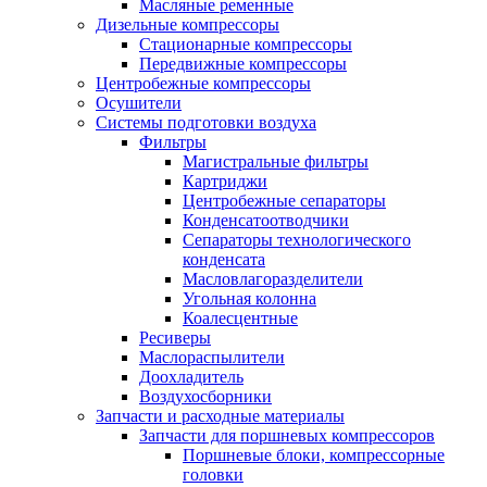
Масляные ременные
Дизельные компрессоры
Стационарные компрессоры
Передвижные компрессоры
Центробежные компрессоры
Осушители
Системы подготовки воздуха
Фильтры
Магистральные фильтры
Картриджи
Центробежные сепараторы
Конденсатоотводчики
Сепараторы технологического
конденсата
Масловлагоразделители
Угольная колонна
Коалесцентные
Ресиверы
Маслораспылители
Доохладитель
Воздухосборники
Запчасти и расходные материалы
Запчасти для поршневых компрессоров
Поршневые блоки, компрессорные
головки