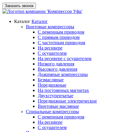
Заказать звонок
Каталог
Каталог
Винтовые компрессоры
С ременным приводом
С прямым приводом
С частотным приводом
На ресивере
С осушителем
На ресивере с осушителем
Низкого давления
Высокого давления
Дожимные компрессоры
Безмасляные
Передвижные
На постоянных магнитах
Двухступенчатые
Передвижные электрические
Винтовые масляные
Спиральные компрессоры
С ременным приводом
На ресивере
С осушителем