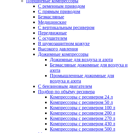
Поршневые компрессоры
С ременным приводом
С прямым приводом
Безмасляные
Медицинские
С вертикальным ресивером
Передвижные
С осушителем
В шумозащитном кожухе
Высокого давления
Дожимные компрессоры
Дожимные для воздуха и азота
Безмасляные дожимные для воздуха и
азота
Промышленные дожимные для
воздуха и азота
С бензиновым двигателем
Подбор по объёму ресивера
Компрессоры с ресивером 24 л
Компрессоры с ресивером 50 л
Компрессоры с ресивером 100 л
Компрессоры с ресивером 200 л
Компрессоры с ресивером 270 л
Компрессоры с ресивером 430 л
Компрессоры с ресивером 500 л