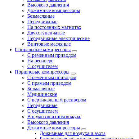
Высокого давления
Дожимные компрессоры
Безмасляные
Передвижные
На постоянных магнитах
Двухступенчатые
Передвижные электрические
Винтовые масляные
Спиральные компрессоры
С ременным приводом
На ресивере
С осушителем
Поршневые компрессоры
С ременным приводом
С прямым приводом
Безмасляные
Медицинские
С вертикальным ресивером
Передвижные
С осушителем
В шумозащитном кожухе
Высокого давления
Дожимные компрессоры
Дожимные для воздуха и азота
Безмасляные дожимные для воздуха и азота