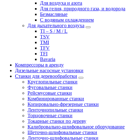
Для воздуха и азота
Для гелия, природного газа, и водорода
Безмасляные
С водяным охлаждением
Для дыхательного воздуха
TI – S / M / L
TSV
TMI
TFV
TFI
Bavaria
Компрессоры в аренду
Дизельные насосные установки
Станки для деревообработки
Круглопильные станки
Фуговальные станки
Рейсмусовые станки
Комбинированные станки
Копировально-фрезерные станки
Ленточнопильные станки
Торцовочные станки
Токарные станки по дереву
Калибровально-шлифовальное оборудование
Щеточно-шлифовальные станки
Ленточно-шлифовальные станки