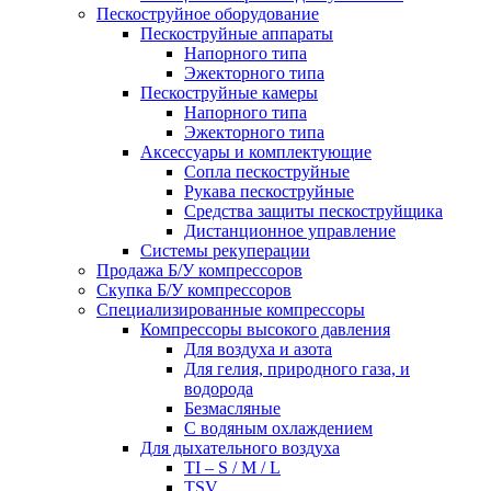
Пескоструйное оборудование
Пескоструйные аппараты
Напорного типа
Эжекторного типа
Пескоструйные камеры
Напорного типа
Эжекторного типа
Аксессуары и комплектующие
Сопла пескоструйные
Рукава пескоструйные
Средства защиты пескоструйщика
Дистанционное управление
Системы рекуперации
Продажа Б/У компрессоров
Скупка Б/У компрессоров
Специализированные компрессоры
Компрессоры высокого давления
Для воздуха и азота
Для гелия, природного газа, и
водорода
Безмасляные
С водяным охлаждением
Для дыхательного воздуха
TI – S / M / L
TSV