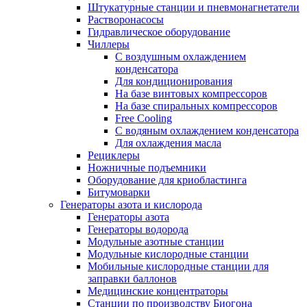
Штукатурные станции и пневмонагнетатели
Растворонасосы
Гидравлическое оборудование
Чиллеры
С воздушным охлаждением
конденсатора
Для кондиционирования
На базе винтовых компрессоров
На базе спиральных компрессоров
Free Cooling
С водяным охлаждением конденсатора
Для охлаждения масла
Рециклеры
Ножничные подъемники
Оборудование для криобластинга
Битумоварки
Генераторы азота и кислорода
Генераторы азота
Генераторы водорода
Модульные азотные станции
Модульные кислородные станции
Мобильные кислородные станции для
заправки баллонов
Медицинские концентраторы
Станции по производству Биогона