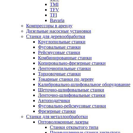
TMI
TFV
TFI
Bavaria
Компрессоры в аренду
Дизельные насосные установки
Станки для деревообработки
Круглопильные станки
Фуговальные станки
Рейсмусовые станки
Комбинированные станки
Копировально-фрезерные станки
Ленточнопильные станки
Торцовочные станки
Токарные станки по дереву
Калибровально-шлифовальное оборудование
Щеточно-шлифовальные станки
Ленточно-шлифовальные станки
Автоподатчики
Фуговально-рейсмусовые станки
Фрезерные станки
Станки для металлообработки
Оптоволоконные лазеры
Станки открытого типа
Промышленные станки закрытого