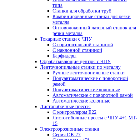
типа
Станки для обработки труб
Комбинированные станки для резки
металла
Оптоволоконный лазерный станок для
резки металла
Токарные станки с ЧПУ
С горизонтальной станиной
С наклонной станиной
Барфидеры
Обрабатывающие центры с ЧПУ
Ленточнопильные станки по металлу
Ручные ленточнопильные станки
Полуавтоматические с поворотной
рамой
Полуавтоматические колонные
Автоматические с поворотной рамой
Автоматические колонные
Листогибочные прессы
С контроллером E22
Листогибочные прессы с ЧПУ 4+1 MT-
15
Электроэрозионные станки
Серия DK 77