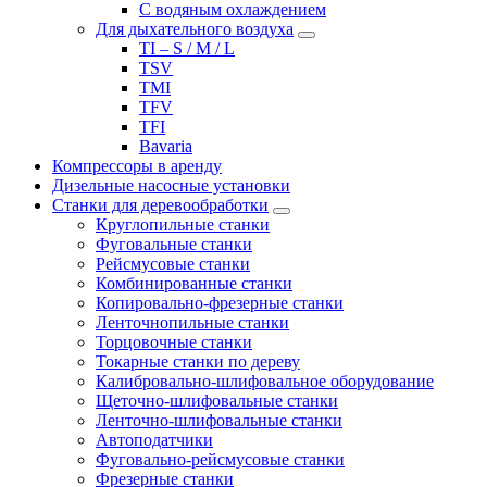
С водяным охлаждением
Для дыхательного воздуха
TI – S / M / L
TSV
TMI
TFV
TFI
Bavaria
Компрессоры в аренду
Дизельные насосные установки
Станки для деревообработки
Круглопильные станки
Фуговальные станки
Рейсмусовые станки
Комбинированные станки
Копировально-фрезерные станки
Ленточнопильные станки
Торцовочные станки
Токарные станки по дереву
Калибровально-шлифовальное оборудование
Щеточно-шлифовальные станки
Ленточно-шлифовальные станки
Автоподатчики
Фуговально-рейсмусовые станки
Фрезерные станки