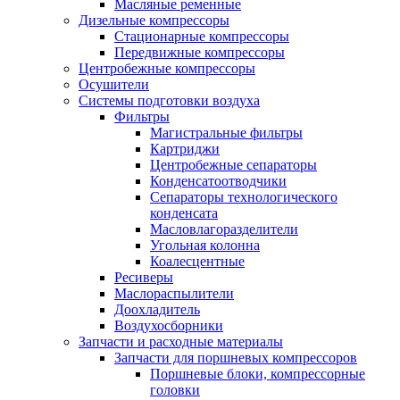
Масляные ременные
Дизельные компрессоры
Стационарные компрессоры
Передвижные компрессоры
Центробежные компрессоры
Осушители
Системы подготовки воздуха
Фильтры
Магистральные фильтры
Картриджи
Центробежные сепараторы
Конденсатоотводчики
Сепараторы технологического
конденсата
Масловлагоразделители
Угольная колонна
Коалесцентные
Ресиверы
Маслораспылители
Доохладитель
Воздухосборники
Запчасти и расходные материалы
Запчасти для поршневых компрессоров
Поршневые блоки, компрессорные
головки