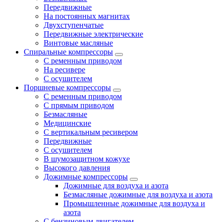
Передвижные
На постоянных магнитах
Двухступенчатые
Передвижные электрические
Винтовые масляные
Спиральные компрессоры
С ременным приводом
На ресивере
С осушителем
Поршневые компрессоры
С ременным приводом
С прямым приводом
Безмасляные
Медицинские
С вертикальным ресивером
Передвижные
С осушителем
В шумозащитном кожухе
Высокого давления
Дожимные компрессоры
Дожимные для воздуха и азота
Безмасляные дожимные для воздуха и азота
Промышленные дожимные для воздуха и
азота
С бензиновым двигателем