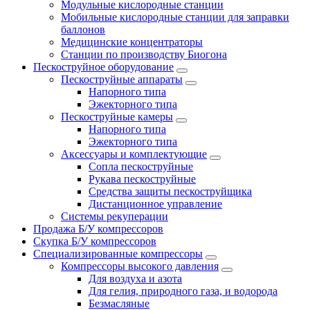
Модульные кислородные станции
Мобильные кислородные станции для заправки
баллонов
Медицинские концентраторы
Станции по производству Биогона
Пескоструйное оборудование
Пескоструйные аппараты
Напорного типа
Эжекторного типа
Пескоструйные камеры
Напорного типа
Эжекторного типа
Аксессуары и комплектующие
Сопла пескоструйные
Рукава пескоструйные
Средства защиты пескоструйщика
Дистанционное управление
Системы рекуперации
Продажа Б/У компрессоров
Скупка Б/У компрессоров
Специализированные компрессоры
Компрессоры высокого давления
Для воздуха и азота
Для гелия, природного газа, и водорода
Безмасляные