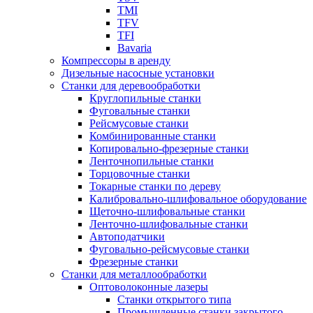
TMI
TFV
TFI
Bavaria
Компрессоры в аренду
Дизельные насосные установки
Станки для деревообработки
Круглопильные станки
Фуговальные станки
Рейсмусовые станки
Комбинированные станки
Копировально-фрезерные станки
Ленточнопильные станки
Торцовочные станки
Токарные станки по дереву
Калибровально-шлифовальное оборудование
Щеточно-шлифовальные станки
Ленточно-шлифовальные станки
Автоподатчики
Фуговально-рейсмусовые станки
Фрезерные станки
Станки для металлообработки
Оптоволоконные лазеры
Станки открытого типа
Промышленные станки закрытого