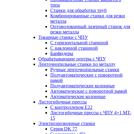
типа
Станки для обработки труб
Комбинированные станки для резки
металла
Оптоволоконный лазерный станок для
резки металла
Токарные станки с ЧПУ
С горизонтальной станиной
С наклонной станиной
Барфидеры
Обрабатывающие центры с ЧПУ
Ленточнопильные станки по металлу
Ручные ленточнопильные станки
Полуавтоматические с поворотной
рамой
Полуавтоматические колонные
Автоматические с поворотной рамой
Автоматические колонные
Листогибочные прессы
С контроллером E22
Листогибочные прессы с ЧПУ 4+1 MT-
15
Электроэрозионные станки
Серия DK 77