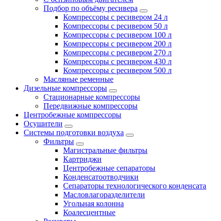
Подбор по объёму ресивера
Компрессоры с ресивером 24 л
Компрессоры с ресивером 50 л
Компрессоры с ресивером 100 л
Компрессоры с ресивером 200 л
Компрессоры с ресивером 270 л
Компрессоры с ресивером 430 л
Компрессоры с ресивером 500 л
Масляные ременные
Дизельные компрессоры
Стационарные компрессоры
Передвижные компрессоры
Центробежные компрессоры
Осушители
Системы подготовки воздуха
Фильтры
Магистральные фильтры
Картриджи
Центробежные сепараторы
Конденсатоотводчики
Сепараторы технологического конденсата
Масловлагоразделители
Угольная колонна
Коалесцентные