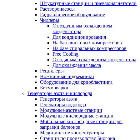
Штукатурные станции и пневмонагнетатели
Растворонасосы
Гидравлическое оборудование
Чиллеры
С воздушным охлаждением
конденсатора
Для кондиционирования
На базе винтовых компрессоров
На базе спиральных компрессоров
Free Cooling
С водяным охлаждением конденсатора
Для охлаждения масла
Рециклеры
Ножничные подъемники
Оборудование для криобластинга
Битумоварки
Генераторы азота и кислорода
Генераторы азота
Генераторы водорода
Модульные азотные станции
Модульные кислородные станции
Мобильные кислородные станции для
заправки баллонов
Медицинские концентраторы
Станции по производству Биогона