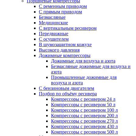
Поршневые компрессоры
С ременным приводом
С прямым приводом
Безмасляные
Медицинские
С вертикальным ресивером
Передвижные
С осушителем
В шумозащитном кожухе
Высокого давления
Дожимные компрессоры
Дожимные для воздуха и азота
Безмасляные дожимные для воздуха и
азота
Промышленные дожимные для
воздуха и азота
С бензиновым двигателем
Подбор по объёму ресивера
Компрессоры с ресивером 24 л
Компрессоры с ресивером 50 л
Компрессоры с ресивером 100 л
Компрессоры с ресивером 200 л
Компрессоры с ресивером 270 л
Компрессоры с ресивером 430 л
Компрессоры с ресивером 500 л