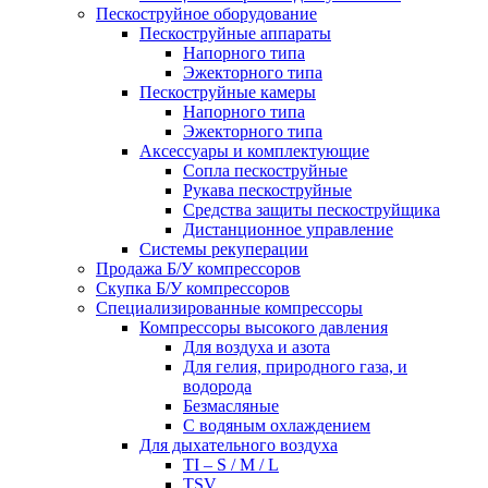
Пескоструйное оборудование
Пескоструйные аппараты
Напорного типа
Эжекторного типа
Пескоструйные камеры
Напорного типа
Эжекторного типа
Аксессуары и комплектующие
Сопла пескоструйные
Рукава пескоструйные
Средства защиты пескоструйщика
Дистанционное управление
Системы рекуперации
Продажа Б/У компрессоров
Скупка Б/У компрессоров
Специализированные компрессоры
Компрессоры высокого давления
Для воздуха и азота
Для гелия, природного газа, и
водорода
Безмасляные
С водяным охлаждением
Для дыхательного воздуха
TI – S / M / L
TSV