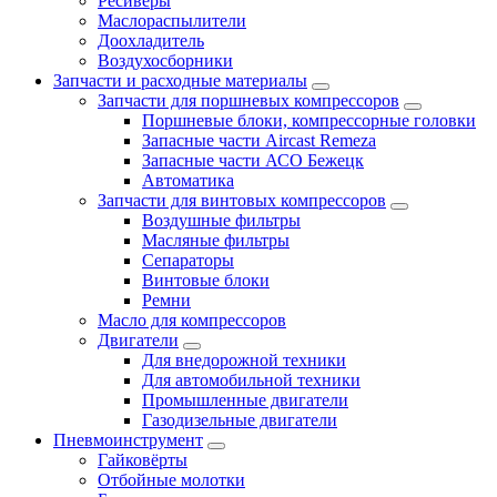
Ресиверы
Маслораспылители
Доохладитель
Воздухосборники
Запчасти и расходные материалы
Запчасти для поршневых компрессоров
Поршневые блоки, компрессорные головки
Запасные части Aircast Remeza
Запасные части АСО Бежецк
Автоматика
Запчасти для винтовых компрессоров
Воздушные фильтры
Масляные фильтры
Сепараторы
Винтовые блоки
Ремни
Масло для компрессоров
Двигатели
Для внедорожной техники
Для автомобильной техники
Промышленные двигатели
Газодизельные двигатели
Пневмоинструмент
Гайковёрты
Отбойные молотки