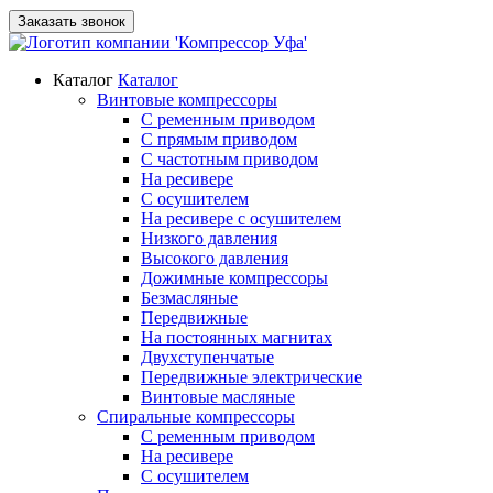
Заказать звонок
Каталог
Каталог
Винтовые компрессоры
С ременным приводом
С прямым приводом
С частотным приводом
На ресивере
С осушителем
На ресивере с осушителем
Низкого давления
Высокого давления
Дожимные компрессоры
Безмасляные
Передвижные
На постоянных магнитах
Двухступенчатые
Передвижные электрические
Винтовые масляные
Спиральные компрессоры
С ременным приводом
На ресивере
С осушителем