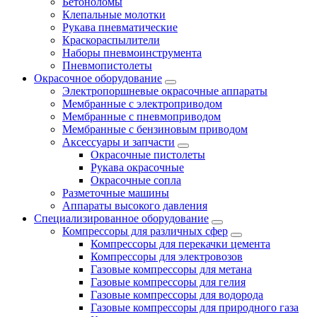
Бетоноломы
Клепальные молотки
Рукава пневматические
Краскораспылители
Наборы пневмоинструмента
Пневмопистолеты
Окрасочное оборудование
Электропоршневые окрасочные аппараты
Мембранные с электроприводом
Мембранные с пневмоприводом
Мембранные с бензиновым приводом
Аксессуары и запчасти
Окрасочные пистолеты
Рукава окрасочные
Окрасочные сопла
Разметочные машины
Аппараты высокого давления
Специализированное оборудование
Компрессоры для различных сфер
Компрессоры для перекачки цемента
Компрессоры для электровозов
Газовые компрессоры для метана
Газовые компрессоры для гелия
Газовые компрессоры для водорода
Газовые компрессоры для природного газа