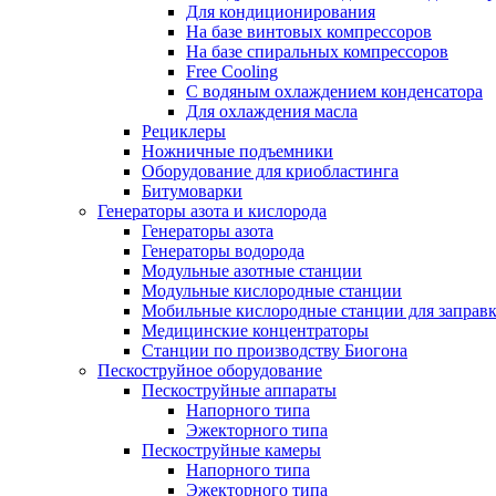
Для кондиционирования
На базе винтовых компрессоров
На базе спиральных компрессоров
Free Cooling
С водяным охлаждением конденсатора
Для охлаждения масла
Рециклеры
Ножничные подъемники
Оборудование для криобластинга
Битумоварки
Генераторы азота и кислорода
Генераторы азота
Генераторы водорода
Модульные азотные станции
Модульные кислородные станции
Мобильные кислородные станции для заправк
Медицинские концентраторы
Станции по производству Биогона
Пескоструйное оборудование
Пескоструйные аппараты
Напорного типа
Эжекторного типа
Пескоструйные камеры
Напорного типа
Эжекторного типа