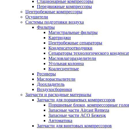
Стационарные компрессоры
Передвижные компрессоры
Центробежные компрессоры
Осушители
Системы подготовки воздуха
Фильтры
Магистральные фильтры
Картриджи
Центробежные сепараторы
Конденсатоотводчики
Сепараторы технологического конденса
Масловлагоразделители
Угольная колонна
Коалесцентные
Ресиверы
Маслораспылители
Доохладитель
Воздухосборники
Запчасти и расходные материалы
Запчасти для поршневых компрессоров
Поршневые блоки, компрессорные голо
Запасные части Aircast Remeza
Запасные части АСО Бежецк
Автоматика
Запчасти для винтовых компрессоров