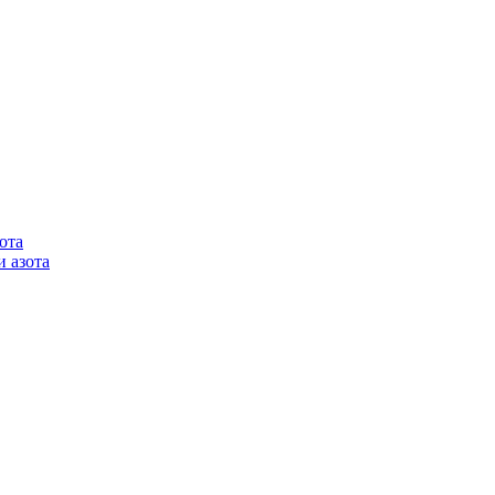
ота
 азота