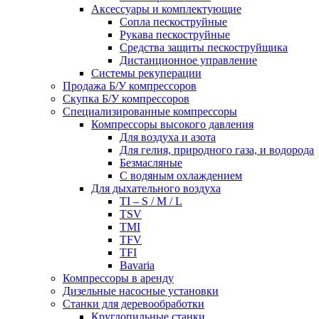
Аксессуары и комплектующие
Сопла пескоструйные
Рукава пескоструйные
Средства защиты пескоструйщика
Дистанционное управление
Системы рекуперации
Продажа Б/У компрессоров
Скупка Б/У компрессоров
Специализированные компрессоры
Компрессоры высокого давления
Для воздуха и азота
Для гелия, природного газа, и водорода
Безмасляные
С водяным охлаждением
Для дыхательного воздуха
TI – S / M / L
TSV
TMI
TFV
TFI
Bavaria
Компрессоры в аренду
Дизельные насосные установки
Станки для деревообработки
Круглопильные станки