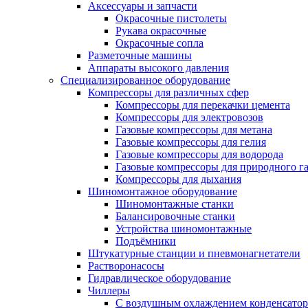
Аксессуары и запчасти
Окрасочные пистолеты
Рукава окрасочные
Окрасочные сопла
Разметочные машины
Аппараты высокого давления
Специализированное оборудование
Компрессоры для различных сфер
Компрессоры для перекачки цемента
Компрессоры для электровозов
Газовые компрессоры для метана
Газовые компрессоры для гелия
Газовые компрессоры для водорода
Газовые компрессоры для природного га
Компрессоры для дыхания
Шиномонтажное оборудование
Шиномонтажные станки
Балансировочные станки
Устройства шиномонтажные
Подъёмники
Штукатурные станции и пневмонагнетатели
Растворонасосы
Гидравлическое оборудование
Чиллеры
С воздушным охлаждением конденсатор