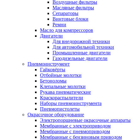
Воздушные фильтры
Масляные фильтры
Сепараторы
Винтовые блоки
Ремни
Масло для компрессоров
Двигатели
Для внедорожной техники
Для автомобильной техники
Промышленные двигатели
Газодизельные двигатели
Пневмоинструмент
Гайковёрты
Отбойные молотки
Бетоноломы
Клепальные молотки
Рукава пневматические
Краскораспылители
Наборы пневмоинструмента
Пневмопистолеты
Окрасочное оборудование
Электропоршневые окрасочные аппараты
Мембранные с электроприводом
Мембранные с пневмоприводом
Мембранные с бензиновым приводом