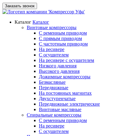
Заказать звонок
Каталог
Каталог
Винтовые компрессоры
С ременным приводом
С прямым приводом
С частотным приводом
На ресивере
С осушителем
На ресивере с осушителем
Низкого давления
Высокого давления
Дожимные компрессоры
Безмасляные
Передвижные
На постоянных магнитах
Двухступенчатые
Передвижные электрические
Винтовые масляные
Спиральные компрессоры
С ременным приводом
На ресивере
С осушителем