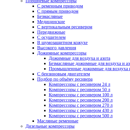
Поршневые компрессоры
С ременным приводом
С прямым приводом
Безмасляные
Медицинские
С вертикальным ресивером
Передвижные
С осушителем
В шумозащитном кожухе
Высокого давления
Дожимные компрессоры
Дожимные для воздуха и азота
Безмасляные дожимные для воздуха и аз
Промышленные дожимные для воздуха и
С бензиновым двигателем
Подбор по объёму ресивера
Компрессоры с ресивером 24 л
Компрессоры с ресивером 50 л
Компрессоры с ресивером 100 л
Компрессоры с ресивером 200 л
Компрессоры с ресивером 270 л
Компрессоры с ресивером 430 л
Компрессоры с ресивером 500 л
Масляные ременные
Дизельные компрессоры