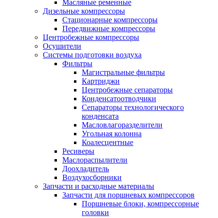
Масляные ременные
Дизельные компрессоры
Стационарные компрессоры
Передвижные компрессоры
Центробежные компрессоры
Осушители
Системы подготовки воздуха
Фильтры
Магистральные фильтры
Картриджи
Центробежные сепараторы
Конденсатоотводчики
Сепараторы технологического
конденсата
Масловлагоразделители
Угольная колонна
Коалесцентные
Ресиверы
Маслораспылители
Доохладитель
Воздухосборники
Запчасти и расходные материалы
Запчасти для поршневых компрессоров
Поршневые блоки, компрессорные
головки