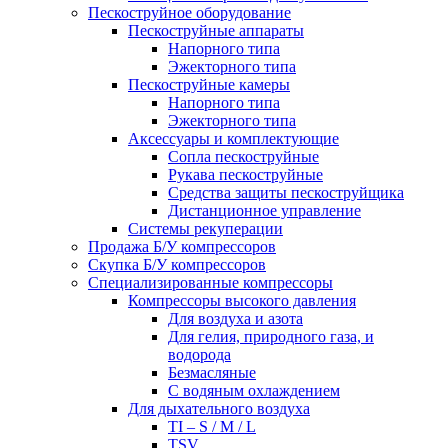
Пескоструйное оборудование
Пескоструйные аппараты
Напорного типа
Эжекторного типа
Пескоструйные камеры
Напорного типа
Эжекторного типа
Аксессуары и комплектующие
Сопла пескоструйные
Рукава пескоструйные
Средства защиты пескоструйщика
Дистанционное управление
Системы рекуперации
Продажа Б/У компрессоров
Скупка Б/У компрессоров
Специализированные компрессоры
Компрессоры высокого давления
Для воздуха и азота
Для гелия, природного газа, и
водорода
Безмасляные
С водяным охлаждением
Для дыхательного воздуха
TI – S / M / L
TSV