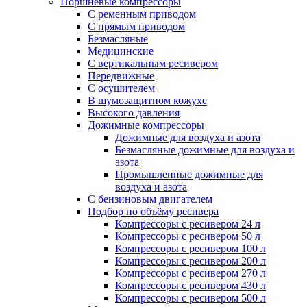
Поршневые компрессоры
С ременным приводом
С прямым приводом
Безмасляные
Медицинские
С вертикальным ресивером
Передвижные
С осушителем
В шумозащитном кожухе
Высокого давления
Дожимные компрессоры
Дожимные для воздуха и азота
Безмасляные дожимные для воздуха и
азота
Промышленные дожимные для
воздуха и азота
С бензиновым двигателем
Подбор по объёму ресивера
Компрессоры с ресивером 24 л
Компрессоры с ресивером 50 л
Компрессоры с ресивером 100 л
Компрессоры с ресивером 200 л
Компрессоры с ресивером 270 л
Компрессоры с ресивером 430 л
Компрессоры с ресивером 500 л