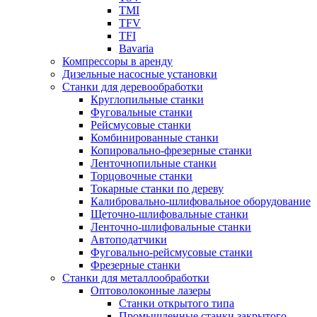
TMI
TFV
TFI
Bavaria
Компрессоры в аренду
Дизельные насосные установки
Станки для деревообработки
Круглопильные станки
Фуговальные станки
Рейсмусовые станки
Комбинированные станки
Копировально-фрезерные станки
Ленточнопильные станки
Торцовочные станки
Токарные станки по дереву
Калибровально-шлифовальное оборудование
Щеточно-шлифовальные станки
Ленточно-шлифовальные станки
Автоподатчики
Фуговально-рейсмусовые станки
Фрезерные станки
Станки для металлообработки
Оптоволоконные лазеры
Станки открытого типа
Промышленные станки закрытого