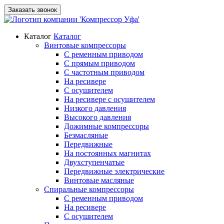
Заказать звонок
Каталог
Каталог
Винтовые компрессоры
С ременным приводом
С прямым приводом
С частотным приводом
На ресивере
С осушителем
На ресивере с осушителем
Низкого давления
Высокого давления
Дожимные компрессоры
Безмасляные
Передвижные
На постоянных магнитах
Двухступенчатые
Передвижные электрические
Винтовые масляные
Спиральные компрессоры
С ременным приводом
На ресивере
С осушителем