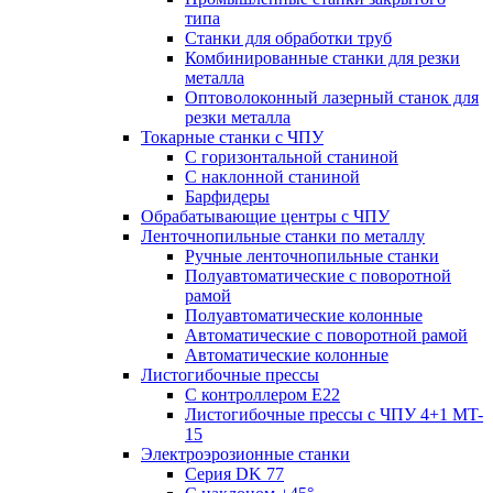
типа
Станки для обработки труб
Комбинированные станки для резки
металла
Оптоволоконный лазерный станок для
резки металла
Токарные станки с ЧПУ
С горизонтальной станиной
С наклонной станиной
Барфидеры
Обрабатывающие центры с ЧПУ
Ленточнопильные станки по металлу
Ручные ленточнопильные станки
Полуавтоматические с поворотной
рамой
Полуавтоматические колонные
Автоматические с поворотной рамой
Автоматические колонные
Листогибочные прессы
С контроллером E22
Листогибочные прессы с ЧПУ 4+1 MT-
15
Электроэрозионные станки
Серия DK 77