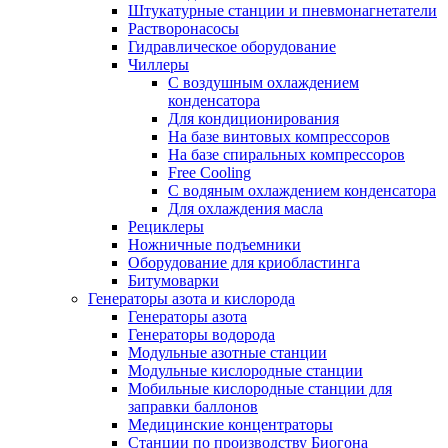
Штукатурные станции и пневмонагнетатели
Растворонасосы
Гидравлическое оборудование
Чиллеры
С воздушным охлаждением
конденсатора
Для кондиционирования
На базе винтовых компрессоров
На базе спиральных компрессоров
Free Cooling
С водяным охлаждением конденсатора
Для охлаждения масла
Рециклеры
Ножничные подъемники
Оборудование для криобластинга
Битумоварки
Генераторы азота и кислорода
Генераторы азота
Генераторы водорода
Модульные азотные станции
Модульные кислородные станции
Мобильные кислородные станции для
заправки баллонов
Медицинские концентраторы
Станции по производству Биогона