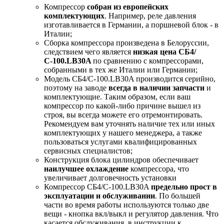
Компрессор
собран из европейских
комплектующих
. Например, реле давления
изготавливается в Германии, а поршневой блок - в
Италии;
Сборка компрессора произведена в Белоруссии,
следствием чего является
низкая цена СБ4/
С-100.LB30A
по сравнению с компрессорами,
собранными в тех же Италии или Германии;
Модель СБ4/С-100.LB30A производится серийно,
поэтому на заводе
всегда в наличии запчасти
и
комплектующие. Таким образом, если ваш
компрессор по какой-либо причине вышел из
строя, вы всегда можете его отремонтировать.
Рекомендуем вам уточнять наличие тех или иных
комплектующих у нашего менеджера, а также
пользоваться услугами квалифицированных
сервисных специалистов;
Конструкция блока цилиндров обеспечивает
наилучшее охлаждение
компрессора, что
увеличивает долговечность установки
Компрессор СБ4/С-100.LB30A
предельно прост в
эксплуатации и обслуживании
. По большей
части во время работы используются только две
вещи - кнопка вкл/выкл и регулятор давления. Что
касается обслуживания, в инструкции к