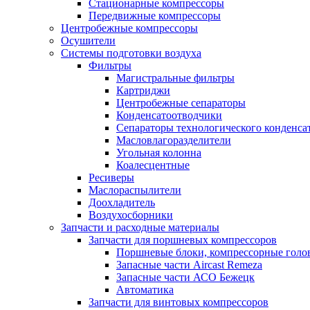
Стационарные компрессоры
Передвижные компрессоры
Центробежные компрессоры
Осушители
Системы подготовки воздуха
Фильтры
Магистральные фильтры
Картриджи
Центробежные сепараторы
Конденсатоотводчики
Сепараторы технологического конденса
Масловлагоразделители
Угольная колонна
Коалесцентные
Ресиверы
Маслораспылители
Доохладитель
Воздухосборники
Запчасти и расходные материалы
Запчасти для поршневых компрессоров
Поршневые блоки, компрессорные голо
Запасные части Aircast Remeza
Запасные части АСО Бежецк
Автоматика
Запчасти для винтовых компрессоров