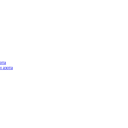
ота
 азота