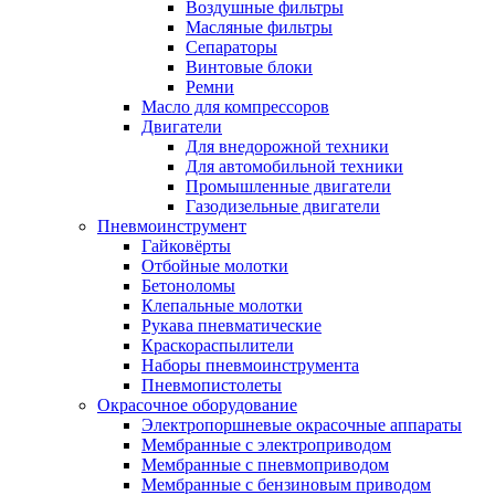
Воздушные фильтры
Масляные фильтры
Сепараторы
Винтовые блоки
Ремни
Масло для компрессоров
Двигатели
Для внедорожной техники
Для автомобильной техники
Промышленные двигатели
Газодизельные двигатели
Пневмоинструмент
Гайковёрты
Отбойные молотки
Бетоноломы
Клепальные молотки
Рукава пневматические
Краскораспылители
Наборы пневмоинструмента
Пневмопистолеты
Окрасочное оборудование
Электропоршневые окрасочные аппараты
Мембранные с электроприводом
Мембранные с пневмоприводом
Мембранные с бензиновым приводом