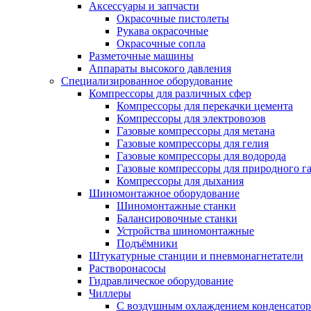
Аксессуары и запчасти
Окрасочные пистолеты
Рукава окрасочные
Окрасочные сопла
Разметочные машины
Аппараты высокого давления
Специализированное оборудование
Компрессоры для различных сфер
Компрессоры для перекачки цемента
Компрессоры для электровозов
Газовые компрессоры для метана
Газовые компрессоры для гелия
Газовые компрессоры для водорода
Газовые компрессоры для природного га
Компрессоры для дыхания
Шиномонтажное оборудование
Шиномонтажные станки
Балансировочные станки
Устройства шиномонтажные
Подъёмники
Штукатурные станции и пневмонагнетатели
Растворонасосы
Гидравлическое оборудование
Чиллеры
С воздушным охлаждением конденсатор