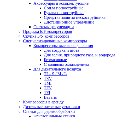
Аксессуары и комплектующие
Сопла пескоструйные
Рукава пескоструйные
Средства защиты пескоструйщика
Дистанционное управление
Системы рекуперации
Продажа Б/У компрессоров
Скупка Б/У компрессоров
Специализированные компрессоры
Компрессоры высокого давления
Для воздуха и азота
Для гелия, природного газа, и водорода
Безмасляные
С водяным охлаждением
Для дыхательного воздуха
TI – S / M / L
TSV
TMI
TFV
TFI
Bavaria
Компрессоры в аренду
Дизельные насосные установки
Станки для деревообработки
Круглопильные станки