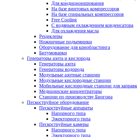
Для кондиционирования
На базе винтовых компрессоров
На базе спиральных компрессоров
Free Cooling
С водяным охлаждением конденсатора
Для охлаждения масла
Рециклеры
Ножничные подъемники
Оборудование для криобластинга
Битумоварки
Генераторы азота и кислорода
Генераторы азота
Генераторы водорода
Модульные азотные станции
Модульные кислородные станции
Мобильные кислородные станции для заправк
Медицинские концентраторы
Станции по производству Биогона
Пескоструйное оборудование
Пескоструйные аппараты
Напорного типа
Эжекторного типа
Пескоструйные камеры
Напорного типа
Эжекторного типа