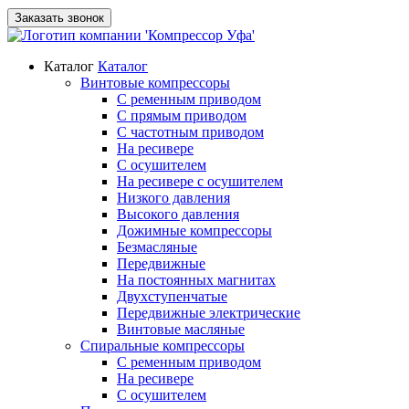
Заказать звонок
Каталог
Каталог
Винтовые компрессоры
С ременным приводом
С прямым приводом
С частотным приводом
На ресивере
С осушителем
На ресивере с осушителем
Низкого давления
Высокого давления
Дожимные компрессоры
Безмасляные
Передвижные
На постоянных магнитах
Двухступенчатые
Передвижные электрические
Винтовые масляные
Спиральные компрессоры
С ременным приводом
На ресивере
С осушителем