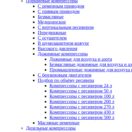
Поршневые компрессоры
С ременным приводом
С прямым приводом
Безмасляные
Медицинские
С вертикальным ресивером
Передвижные
С осушителем
В шумозащитном кожухе
Высокого давления
Дожимные компрессоры
Дожимные для воздуха и азота
Безмасляные дожимные для воздуха и аз
Промышленные дожимные для воздуха и
С бензиновым двигателем
Подбор по объёму ресивера
Компрессоры с ресивером 24 л
Компрессоры с ресивером 50 л
Компрессоры с ресивером 100 л
Компрессоры с ресивером 200 л
Компрессоры с ресивером 270 л
Компрессоры с ресивером 430 л
Компрессоры с ресивером 500 л
Масляные ременные
Дизельные компрессоры